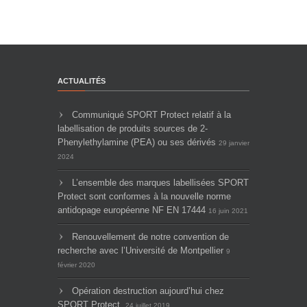
ACTUALITÉS
Communiqué SPORT Protect relatif à la
labellisation de produits sources de 2-
Phenylethylamine (PEA) ou ses dérivés
29 janvier
2024
L’ensemble des marques labellisées SPORT
Protect sont conformes à la nouvelle norme
antidopage européenne NF EN 17444
16 juin 2021
Renouvellement de notre convention de
recherche avec l’Université de Montpellier
9
février 2020
Opération destruction aujourd’hui chez
SPORT Protect.
24 juillet 2019