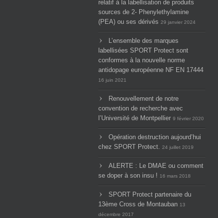
relatif à la labellisation de produits
sources de 2- Phenylethylamine
(PEA) ou ses dérivés
29 janvier 2024
L’ensemble des marques
labellisées SPORT Protect sont
conformes à la nouvelle norme
antidopage européenne NF EN 17444
16 juin 2021
Renouvellement de notre
convention de recherche avec
l’Université de Montpellier
9 février 2020
Opération destruction aujourd’hui
chez SPORT Protect.
24 juillet 2019
ALERTE : Le DMAE ou comment
se doper à son insu !
16 mars 2018
SPORT Protect partenaire du
13ème Cross de Montauban
13
décembre 2017