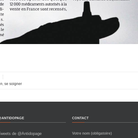
on
,
se soigner
@ANTIDOPAGE
CONTACT
Tweets de @Antidopage
Votre nom (obligatoire)