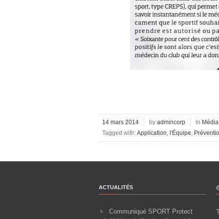
14 mars 2014
by
admincorp
in
Média
Tagged with:
Application
,
l'Équipe
,
Préventi
ACTUALITÉS
Communiqué SPORT Protect