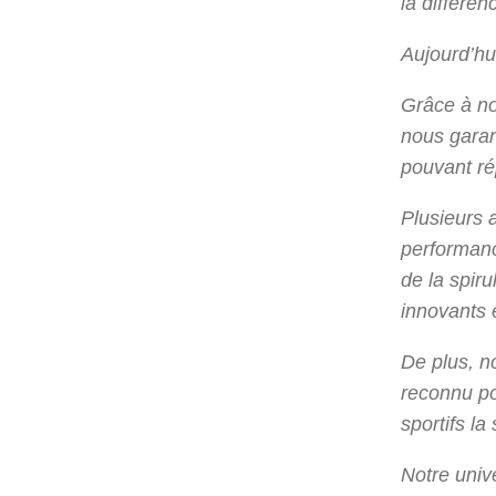
la différen
Aujourd’hui
Grâce à no
nous garan
pouvant ré
Plusieurs 
performanc
de la spiru
innovants e
De plus, n
reconnu po
sportifs l
Notre univ