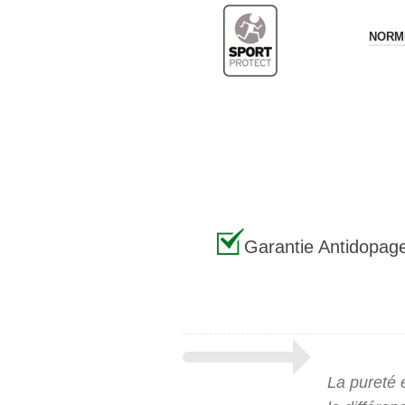
NORME
Garantie Antidopag
La pureté e