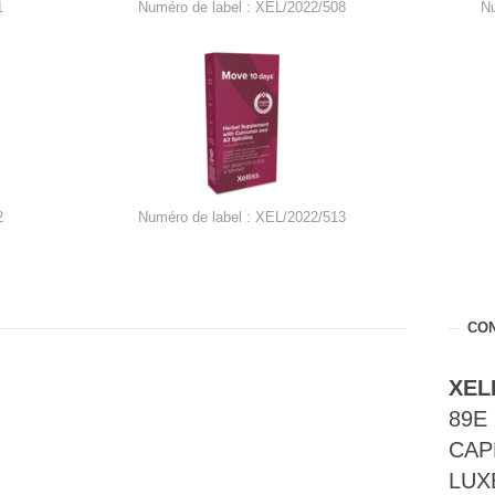
1
Numéro de label : XEL/2022/508
N
2
Numéro de label : XEL/2022/513
CO
XEL
89E 
CAP
LUX