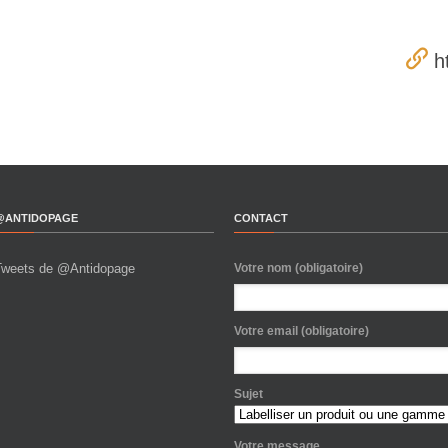
h
@ANTIDOPAGE
CONTACT
Tweets de @Antidopage
Votre nom (obligatoire)
Votre email (obligatoire)
Sujet
Votre message