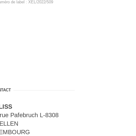
uméro de label : XEL/2022/509
NTACT
LISS
rue Pafebruch L-8308
ELLEN
EMBOURG