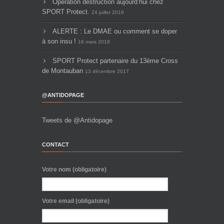
Opération destruction aujourd’hui chez
SPORT Protect.
24 juillet 2019
ALERTE : Le DMAE ou comment se doper
à son insu !
16 mars 2018
SPORT Protect partenaire du 13ème Cross
de Montauban
13 décembre 2017
@ANTIDOPAGE
Tweets de @Antidopage
CONTACT
Votre nom (obligatoire)
Votre email (obligatoire)