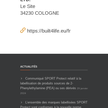
Le Site
34230 COLOGNE
https://built4life.eu/fr
ACTUALITÉS
Communiqué SPORT Protect relatif à la
labellisation de produits sources de 2-
Phenylethylamine (PEA) ou ses dérivés
29 janvier
2024
L’ensemble des marques labellisées SPORT
Protect sont conformes à la nouvelle norme